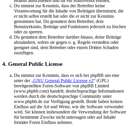
Boards ausschließen und dir ein Hausverbot erteilen.
Du nimmst zur Kenntnis, dass der Betreiber keine
Verantwortung für die Inhalte von Beiträgen übernimmt, die
er nicht selbst erstellt hat oder die er nicht zur Kenntnis
genommen hat. Du gestattest dem Betreiber, dein
Benutzerkonto, Beiträge und Funktionen jederzeit zu löschen
oder zu sperren.
Du gestattest dem Betreiber darüber hinaus, deine Beiträge
abzuändern, sofern sie gegen o. g. Regeln verstoßen oder
geeignet sind, dem Betreiber oder einem Dritten Schaden
zuzufügen.
4. General Public License
Du nimmst zur Kenntnis, dass es sich bei phpBB um eine
unter der „
GNU General Public License v2
“ (GPL)
bereitgestellten Foren-Software von phpBB Limited
(www.phpbb.com) handelt; deutschsprachige Informationen
werden durch die deutschsprachige Community unter
www.phpbb.de zur Verfügung gestellt. Beide haben keinen
Einfluss auf die Art und Weise, wie die Software verwendet
wird. Sie können insbesondere die Verwendung der Software
für bestimmte Zwecke nicht untersagen oder auf Inhalte
fremder Foren Einfluss nehmen.