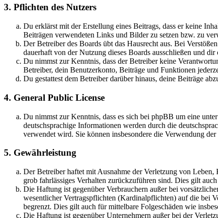
3. Pflichten des Nutzers
Du erklärst mit der Erstellung eines Beitrags, dass er keine Inh
Beiträgen verwendeten Links und Bilder zu setzen bzw. zu ve
Der Betreiber des Boards übt das Hausrecht aus. Bei Verstöße
dauerhaft von der Nutzung dieses Boards ausschließen und dir e
Du nimmst zur Kenntnis, dass der Betreiber keine Verantwortung 
Betreiber, dein Benutzerkonto, Beiträge und Funktionen jederze
Du gestattest dem Betreiber darüber hinaus, deine Beiträge abz
4. General Public License
Du nimmst zur Kenntnis, dass es sich bei phpBB um eine unter
deutschsprachige Informationen werden durch die deutschsprac
verwendet wird. Sie können insbesondere die Verwendung der S
5. Gewährleistung
Der Betreiber haftet mit Ausnahme der Verletzung von Leben, Kö
grob fahrlässiges Verhalten zurückzuführen sind. Dies gilt au
Die Haftung ist gegenüber Verbrauchern außer bei vorsätzlich
wesentlicher Vertragspflichten (Kardinalpflichten) auf die be
begrenzt. Dies gilt auch für mittelbare Folgeschäden wie ins
Die Haftung ist gegenüber Unternehmern außer bei der Verletzu