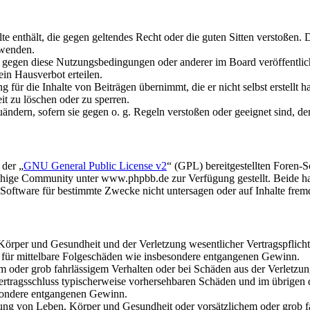
alte enthält, die gegen geltendes Recht oder die guten Sitten verstoßen. 
rwenden.
n gegen diese Nutzungsbedingungen oder anderer im Board veröffentli
in Hausverbot erteilen.
für die Inhalte von Beiträgen übernimmt, die er nicht selbst erstellt 
it zu löschen oder zu sperren.
uändern, sofern sie gegen o. g. Regeln verstoßen oder geeignet sind, 
 der „
GNU General Public License v2
“ (GPL) bereitgestellten Foren
hige Community unter www.phpbb.de zur Verfügung gestellt. Beide hab
oftware für bestimmte Zwecke nicht untersagen oder auf Inhalte frem
rper und Gesundheit und der Verletzung wesentlicher Vertragspflichten
ch für mittelbare Folgeschäden wie insbesondere entgangenen Gewinn.
em oder grob fahrlässigem Verhalten oder bei Schäden aus der Verletz
i Vertragsschluss typischerweise vorhersehbaren Schäden und im übrigen
besondere entgangenen Gewinn.
ng von Leben, Körper und Gesundheit oder vorsätzlichem oder grob fah