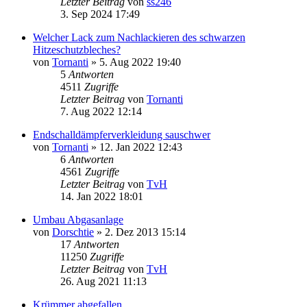
Letzter Beitrag
von
ss246
3. Sep 2024 17:49
Welcher Lack zum Nachlackieren des schwarzen
Hitzeschutzbleches?
von
Tornanti
» 5. Aug 2022 19:40
5
Antworten
4511
Zugriffe
Letzter Beitrag
von
Tornanti
7. Aug 2022 12:14
Endschalldämpferverkleidung sauschwer
von
Tornanti
» 12. Jan 2022 12:43
6
Antworten
4561
Zugriffe
Letzter Beitrag
von
TvH
14. Jan 2022 18:01
Umbau Abgasanlage
von
Dorschtie
» 2. Dez 2013 15:14
17
Antworten
11250
Zugriffe
Letzter Beitrag
von
TvH
26. Aug 2021 11:13
Krümmer abgefallen