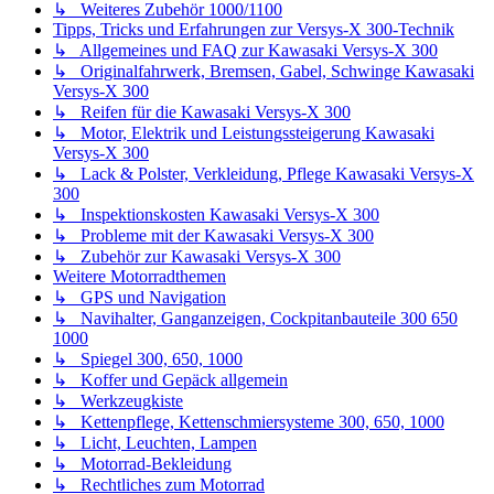
↳ Weiteres Zubehör 1000/1100
Tipps, Tricks und Erfahrungen zur Versys-X 300-Technik
↳ Allgemeines und FAQ zur Kawasaki Versys-X 300
↳ Originalfahrwerk, Bremsen, Gabel, Schwinge Kawasaki
Versys-X 300
↳ Reifen für die Kawasaki Versys-X 300
↳ Motor, Elektrik und Leistungssteigerung Kawasaki
Versys-X 300
↳ Lack & Polster, Verkleidung, Pflege Kawasaki Versys-X
300
↳ Inspektionskosten Kawasaki Versys-X 300
↳ Probleme mit der Kawasaki Versys-X 300
↳ Zubehör zur Kawasaki Versys-X 300
Weitere Motorradthemen
↳ GPS und Navigation
↳ Navihalter, Ganganzeigen, Cockpitanbauteile 300 650
1000
↳ Spiegel 300, 650, 1000
↳ Koffer und Gepäck allgemein
↳ Werkzeugkiste
↳ Kettenpflege, Kettenschmiersysteme 300, 650, 1000
↳ Licht, Leuchten, Lampen
↳ Motorrad-Bekleidung
↳ Rechtliches zum Motorrad