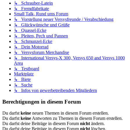
↳ Schrauber-Latein
↳ Fremdfabrikate
Small Talk, Rund ums Forum
↳ Vorstellung neuer Versysfreunde / Verabschiedung
↳ Glückwünsche und Grüße
↳ Quassel-Ecke
↳ Pleiten, Pech und Pannen
↳ Schmunzel-Ecke
↳ Dein Motorrad
↳ Versysforum Merchandise
↳ International Versys-X 300, Versys 650 and Versys 1000
Area
↳ Testboard
Marktplatz
↳ Biete
↳ Suche
↳ Infos von gewerbetreibenden Mitgliedern
Berechtigungen in diesem Forum
Du darfst
keine
neuen Themen in diesem Forum erstellen.
Du darfst
keine
Antworten zu Themen in diesem Forum erstellen.
Du darfst deine Beiträge in diesem Forum
nicht
ändern.
Du darfst deine Beiträge in diesem Forum
nicht
löschen.