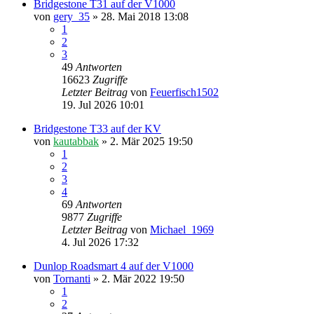
Bridgestone T31 auf der V1000
von
gery_35
» 28. Mai 2018 13:08
1
2
3
49
Antworten
16623
Zugriffe
Letzter Beitrag
von
Feuerfisch1502
19. Jul 2026 10:01
Bridgestone T33 auf der KV
von
kautabbak
» 2. Mär 2025 19:50
1
2
3
4
69
Antworten
9877
Zugriffe
Letzter Beitrag
von
Michael_1969
4. Jul 2026 17:32
Dunlop Roadsmart 4 auf der V1000
von
Tornanti
» 2. Mär 2022 19:50
1
2