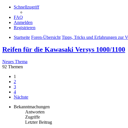
Schnellzugriff
FAQ
Anmelden
Registrieren
Startseite
Foren-Übersicht
Tipps, Tricks und Erfahrungen zur 
Reifen für die Kawasaki Versys 1000/1100
Neues Thema
92 Themen
1
2
3
4
Nächste
Bekanntmachungen
Antworten
Zugriffe
Letzter Beitrag