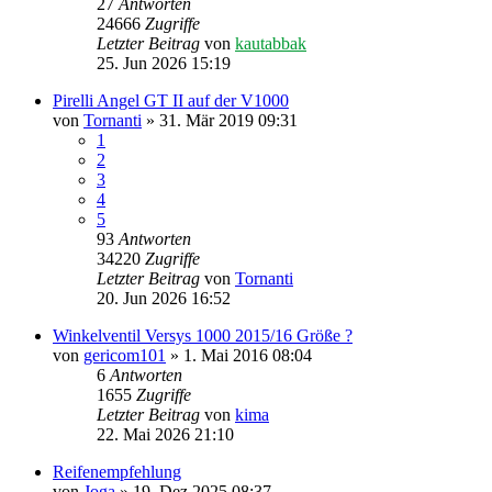
27
Antworten
24666
Zugriffe
Letzter Beitrag
von
kautabbak
25. Jun 2026 15:19
Pirelli Angel GT II auf der V1000
von
Tornanti
» 31. Mär 2019 09:31
1
2
3
4
5
93
Antworten
34220
Zugriffe
Letzter Beitrag
von
Tornanti
20. Jun 2026 16:52
Winkelventil Versys 1000 2015/16 Größe ?
von
gericom101
» 1. Mai 2016 08:04
6
Antworten
1655
Zugriffe
Letzter Beitrag
von
kima
22. Mai 2026 21:10
Reifenempfehlung
von
Joga
» 19. Dez 2025 08:37