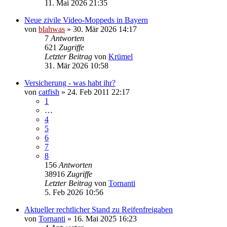
11. Mai 2026 21:35
Neue zivile Video-Moppeds in Bayern
von
blahwas
» 30. Mär 2026 14:17
7
Antworten
621
Zugriffe
Letzter Beitrag
von
Krümel
31. Mär 2026 10:58
Versicherung - was habt ihr?
von
catfish
» 24. Feb 2011 22:17
1
…
4
5
6
7
8
156
Antworten
38916
Zugriffe
Letzter Beitrag
von
Tornanti
5. Feb 2026 10:56
Aktueller rechtlicher Stand zu Reifenfreigaben
von
Tornanti
» 16. Mai 2025 16:23