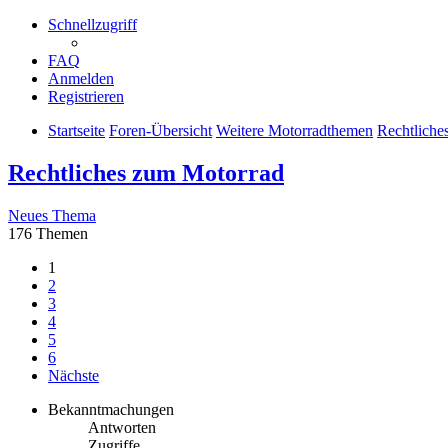
Schnellzugriff
FAQ
Anmelden
Registrieren
Startseite
Foren-Übersicht
Weitere Motorradthemen
Rechtliche
Rechtliches zum Motorrad
Neues Thema
176 Themen
1
2
3
4
5
6
Nächste
Bekanntmachungen
Antworten
Zugriffe