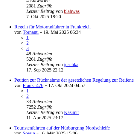
4
Antworten
2081
Zugriffe
Letzter Beitrag
von
blahwas
7. Okt 2025 18:20
Regeln für Motorradfahrer in Frankreich
von
Tornanti
» 19. Mai 2025 06:34
1
2
3
48
Antworten
5261
Zugriffe
Letzter Beitrag
von
juschka
17. Sep 2025 22:12
Petition zur Rücknahme der gesetzlichen Regelung zur Reifen
von
Frank_476
» 17. Okt 2024 04:57
1
2
33
Antworten
7252
Zugriffe
Letzter Beitrag
von
Kasimir
11. Apr 2025 23:17
Touristenfahrten auf der Nürburgring Nordschleife
von
Sorein
» 16. Mär 2025 15:06