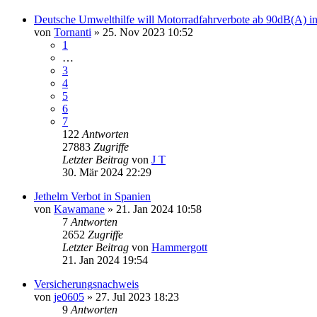
Deutsche Umwelthilfe will Motorradfahrverbote ab 90dB(A) i
von
Tornanti
» 25. Nov 2023 10:52
1
…
3
4
5
6
7
122
Antworten
27883
Zugriffe
Letzter Beitrag
von
J T
30. Mär 2024 22:29
Jethelm Verbot in Spanien
von
Kawamane
» 21. Jan 2024 10:58
7
Antworten
2652
Zugriffe
Letzter Beitrag
von
Hammergott
21. Jan 2024 19:54
Versicherungsnachweis
von
je0605
» 27. Jul 2023 18:23
9
Antworten