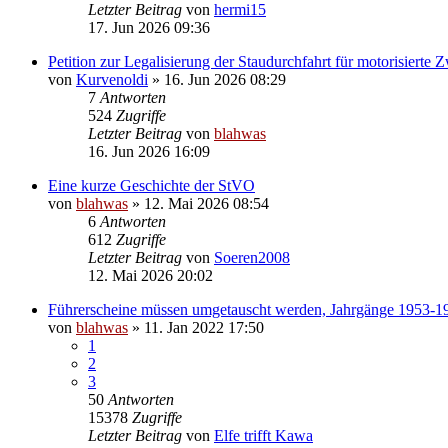
Letzter Beitrag
von
hermi15
17. Jun 2026 09:36
Petition zur Legalisierung der Staudurchfahrt für motorisierte 
von
Kurvenoldi
» 16. Jun 2026 08:29
7
Antworten
524
Zugriffe
Letzter Beitrag
von
blahwas
16. Jun 2026 16:09
Eine kurze Geschichte der StVO
von
blahwas
» 12. Mai 2026 08:54
6
Antworten
612
Zugriffe
Letzter Beitrag
von
Soeren2008
12. Mai 2026 20:02
Führerscheine müssen umgetauscht werden, Jahrgänge 1953-1
von
blahwas
» 11. Jan 2022 17:50
1
2
3
50
Antworten
15378
Zugriffe
Letzter Beitrag
von
Elfe trifft Kawa