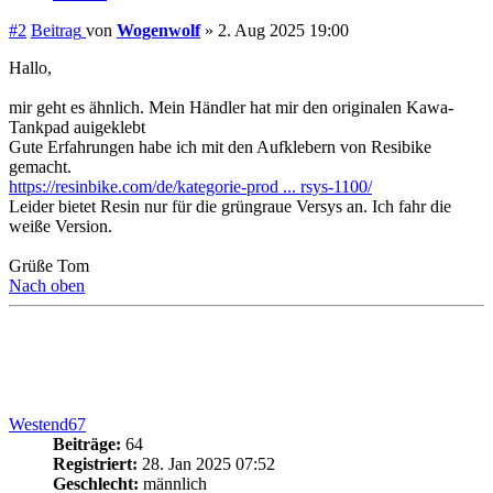
#2
Beitrag
von
Wogenwolf
»
2. Aug 2025 19:00
Hallo,
mir geht es ähnlich. Mein Händler hat mir den originalen Kawa-
Tankpad auigeklebt
Gute Erfahrungen habe ich mit den Aufklebern von Resibike
gemacht.
https://resinbike.com/de/kategorie-prod ... rsys-1100/
Leider bietet Resin nur für die grüngraue Versys an. Ich fahr die
weiße Version.
Grüße Tom
Nach oben
Westend67
Beiträge:
64
Registriert:
28. Jan 2025 07:52
Geschlecht:
männlich
Land:
Deutschland
Motorrad:
Versys 1100 SE
Baujahr:
2025
Farbe des Motorrads:
schwarz/grau