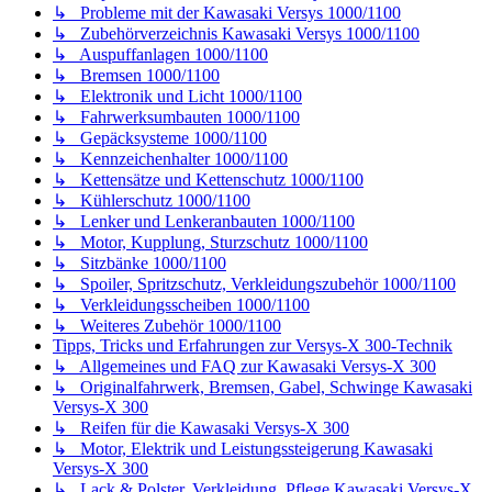
↳ Kennzeichenhalter 1000/1100
↳ Kettensätze und Kettenschutz 1000/1100
↳ Kühlerschutz 1000/1100
↳ Lenker und Lenkeranbauten 1000/1100
↳ Motor, Kupplung, Sturzschutz 1000/1100
↳ Sitzbänke 1000/1100
↳ Spoiler, Spritzschutz, Verkleidungszubehör 1000/1100
↳ Verkleidungsscheiben 1000/1100
↳ Weiteres Zubehör 1000/1100
Tipps, Tricks und Erfahrungen zur Versys-X 300-Technik
↳ Allgemeines und FAQ zur Kawasaki Versys-X 300
↳ Originalfahrwerk, Bremsen, Gabel, Schwinge Kawasaki
Versys-X 300
↳ Reifen für die Kawasaki Versys-X 300
↳ Motor, Elektrik und Leistungssteigerung Kawasaki
Versys-X 300
↳ Lack & Polster, Verkleidung, Pflege Kawasaki Versys-X
300
↳ Inspektionskosten Kawasaki Versys-X 300
↳ Probleme mit der Kawasaki Versys-X 300
↳ Zubehör zur Kawasaki Versys-X 300
Weitere Motorradthemen
↳ GPS und Navigation
↳ Navihalter, Ganganzeigen, Cockpitanbauteile 300 650