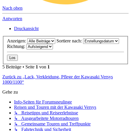
Richtung:
5 Beiträge • Seite
1
von
1
Zurück zu „Lack, Verkleidung, Pflege der Kawasaki Versys
1000/1100“
Gehe zu
Info-Seiten für Forumsneulinge
Reisen und Touren mit der Kawasaki Versys
↳ Reisetipps und Reiseerlebnisse
↳ Ausgearbeitete Motorradtouren
↳ Gemeinsame Touren und Treffpunkte
↳ Fahrtechnik und Sicherheit
Versysforum-Mitgliedertreffen
↳ Jahrestreffen
↳ 19. Forums-Treffen 07.-09.08.26 in 85110 Kipfenberg
↳ 18. Forums-Treffen 29.-31.08.25 in 03222 Lübbenau
Spreewald
↳ 17. Forums-Treffen 30.8.-1.9.2024 in Schmallenberg-
Grafschaft