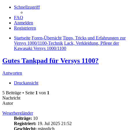
Schnellzugriff
FAQ
Anmelden
Registrieren
Startseite
Foren-Übersicht
Tipps, Tricks und Erfahrungen zur
Versys 1000/1100-Technik
Lack, Verkleidung, Pflege der
Kawasaki Versys 1000/1100
Gutes Tankpad für Versys 1100?
Antworten
Druckansicht
5 Beiträge • Seite
1
von
1
Nachricht
Autor
Weserbergländer
Beiträge:
10
Registriert:
19. Jul 2025 21:52
Geschlecht:
männlich