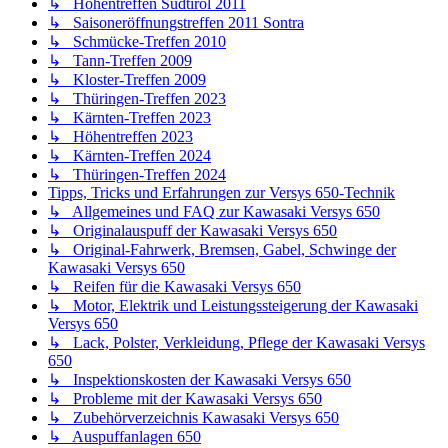
↳ Kärnten-Treffen 2024
↳ Thüringen-Treffen 2024
Tipps, Tricks und Erfahrungen zur Versys 650-Technik
↳ Allgemeines und FAQ zur Kawasaki Versys 650
↳ Originalauspuff der Kawasaki Versys 650
↳ Original-Fahrwerk, Bremsen, Gabel, Schwinge der
Kawasaki Versys 650
↳ Reifen für die Kawasaki Versys 650
↳ Motor, Elektrik und Leistungssteigerung der Kawasaki
Versys 650
↳ Lack, Polster, Verkleidung, Pflege der Kawasaki Versys
650
↳ Inspektionskosten der Kawasaki Versys 650
↳ Probleme mit der Kawasaki Versys 650
↳ Zubehörverzeichnis Kawasaki Versys 650
↳ Auspuffanlagen 650
↳ Bremsen 650
↳ Elektronik und Licht 650
↳ Fahrwerksumbauten 650
↳ Gepäcksysteme 650
↳ Kennzeichenhalter 650
↳ Kettensätze und Kettenschutz 650
↳ Kühlerschutz 650
↳ Lenker und Lenkeranbauten 650