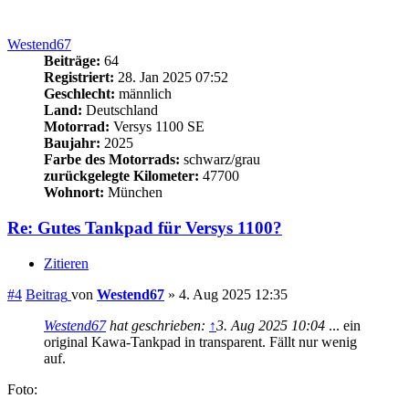
Baujahr:
2025
Farbe des Motorrads:
schwarz/grau
zurückgelegte Kilometer:
47700
Wohnort:
München
Re: Gutes Tankpad für Versys 1100?
Zitieren
#4
Beitrag
von
Westend67
»
4. Aug 2025 12:35
Westend67
hat geschrieben:
↑
3. Aug 2025 10:04
... ein
original Kawa-Tankpad in transparent. Fällt nur wenig
auf.
Foto:
Viele Grüße,
Thomas
Nach oben