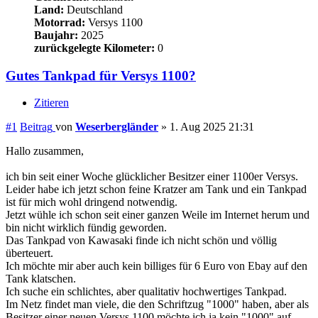
Land:
Deutschland
Motorrad:
Versys 1100
Baujahr:
2025
zurückgelegte Kilometer:
0
Gutes Tankpad für Versys 1100?
Zitieren
#1
Beitrag
von
Weserbergländer
»
1. Aug 2025 21:31
Hallo zusammen,
ich bin seit einer Woche glücklicher Besitzer einer 1100er Versys.
Leider habe ich jetzt schon feine Kratzer am Tank und ein Tankpad
ist für mich wohl dringend notwendig.
Jetzt wühle ich schon seit einer ganzen Weile im Internet herum und
bin nicht wirklich fündig geworden.
Das Tankpad von Kawasaki finde ich nicht schön und völlig
überteuert.
Ich möchte mir aber auch kein billiges für 6 Euro von Ebay auf den
Tank klatschen.
Ich suche ein schlichtes, aber qualitativ hochwertiges Tankpad.
Im Netz findet man viele, die den Schriftzug "1000" haben, aber als
Besitzer einer neuen Versys 1100 möchte ich ja kein "1000" auf