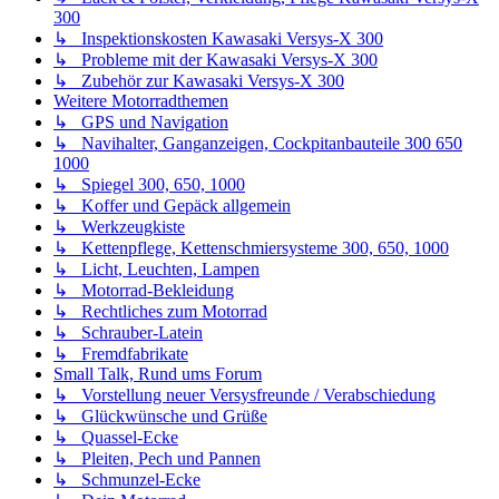
1000
↳ Spiegel 300, 650, 1000
↳ Koffer und Gepäck allgemein
↳ Werkzeugkiste
↳ Kettenpflege, Kettenschmiersysteme 300, 650, 1000
↳ Licht, Leuchten, Lampen
↳ Motorrad-Bekleidung
↳ Rechtliches zum Motorrad
↳ Schrauber-Latein
↳ Fremdfabrikate
Small Talk, Rund ums Forum
↳ Vorstellung neuer Versysfreunde / Verabschiedung
↳ Glückwünsche und Grüße
↳ Quassel-Ecke
↳ Pleiten, Pech und Pannen
↳ Schmunzel-Ecke
↳ Dein Motorrad
↳ Versysforum Merchandise
↳ International Versys-X 300, Versys 650 and Versys 1000
Area
↳ Testboard
Marktplatz
↳ Biete
↳ Suche